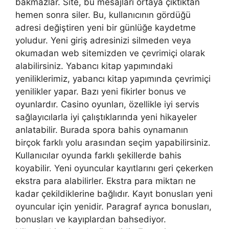
bakmazlar. Site, bu mesajları ortaya çıktıktan
hemen sonra siler. Bu, kullanıcının gördüğü
adresi değiştiren yeni bir günlüğe kaydetme
yoludur. Yeni giriş adresinizi silmeden veya
okumadan web sitemizden ve çevrimiçi olarak
alabilirsiniz. Yabancı kitap yapımındaki
yeniliklerimiz, yabancı kitap yapımında çevrimiçi
yenilikler yapar. Bazı yeni fikirler bonus ve
oyunlardır. Casino oyunları, özellikle iyi servis
sağlayıcılarla iyi çalıştıklarında yeni hikayeler
anlatabilir. Burada spora bahis oynamanın
birçok farklı yolu arasından seçim yapabilirsiniz.
Kullanıcılar oyunda farklı şekillerde bahis
koyabilir. Yeni oyuncular kayıtlarını geri çekerken
ekstra para alabilirler. Ekstra para miktarı ne
kadar çekildiklerine bağlıdır. Kayıt bonusları yeni
oyuncular için yenidir. Paragraf ayrıca bonusları,
bonusları ve kayıplardan bahsediyor.