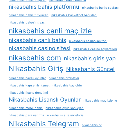
nikasbahis bahis platformu
nikasbahis bahis sayfası
nikasbahis bahis tutkunları
nikasbahis basketbol bahisleri
nikasbahis belge i̇htiyacı
nikasbahis canli maç izle
nikasbahis canlı bahis
nikasbahis casino sektörü
nikasbahis casino sitesi
nikasbahis casino söylentileri
nikasbahis com
nikasbahis giris yap
Nikasbahis Giriş
Nikasbahis Güncel
nikasbahis havalı oyunlar
nikasbahis hizmetler
nikasbahis kapsamlı hizmet
nikasbahis kaç oldu
nikasbahis lisans denetimi
Nikasbahis Lisanslı Oyunlar
nikasbahis maç izleme
nikasbahis mobil bahis
nikasbahis oyun sonuçları
nikasbahis para yatirma
nikasbahis site yöneticisi
Nikasbahis Telegram
nikasbahis tv