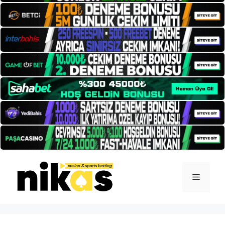
İçeriğe
atla
Menü