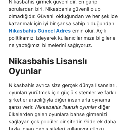
Nikasbahis girmek güvenlidir. En garip
sorulardan biri, Nikasbahis güvenli olup
olmadığıdır. Güvenli olduğundan ve her şekilde
kazanmak için iyi bir şansa sahip olduğundan
Nikasbahis Güncel Adres
emin olur. Açık
politikamızı izleyerek kullanıcılarımıza bilgilerle
ne yaptığımızı bilmelerini sağlıyoruz.
Nikasbahis Lisanslı
Oyunlar
Nikasbahis ayrıca size gerçek dünya lisansları,
oyunları yürütmek için güçlü sistemler ve farklı
şirketler aracılığıyla diğer insanlarla oynama
şansı verir.
Nikasbahis lisanslı oyunlar
diğer
ülkelerden gelen oyunlara bahse girmenizi
sağlayan çok popüler bir sitedir. Giderek daha
fazla insan bahis siteleri kullanıyor çünkü