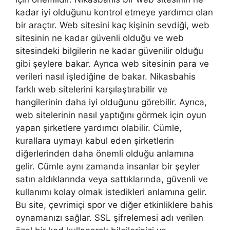
kadar iyi olduğunu kontrol etmeye yardımcı olan
bir araçtır. Web sitesini kaç kişinin sevdiği, web
sitesinin ne kadar güvenli olduğu ve web
sitesindeki bilgilerin ne kadar güvenilir olduğu
gibi şeylere bakar. Ayrıca web sitesinin para ve
verileri nasıl işlediğine de bakar. Nikasbahis
farklı web sitelerini karşılaştırabilir ve
hangilerinin daha iyi olduğunu görebilir. Ayrıca,
web sitelerinin nasıl yaptığını görmek için oyun
yapan şirketlere yardımcı olabilir. Cümle,
kurallara uymayı kabul eden şirketlerin
diğerlerinden daha önemli olduğu anlamına
gelir. Cümle aynı zamanda insanlar bir şeyler
satın aldıklarında veya sattıklarında, güvenli ve
kullanımı kolay olmak istedikleri anlamına gelir.
Bu site, çevrimiçi spor ve diğer etkinliklere bahis
oynamanızı sağlar. SSL şifrelemesi adı verilen