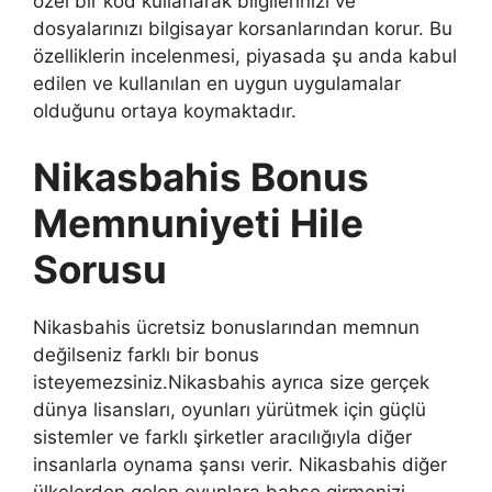
özel bir kod kullanarak bilgilerinizi ve
dosyalarınızı bilgisayar korsanlarından korur. Bu
özelliklerin incelenmesi, piyasada şu anda kabul
edilen ve kullanılan en uygun uygulamalar
olduğunu ortaya koymaktadır.
Nikasbahis Bonus
Memnuniyeti Hile
Sorusu
Nikasbahis ücretsiz bonuslarından memnun
değilseniz farklı bir bonus
isteyemezsiniz.Nikasbahis ayrıca size gerçek
dünya lisansları, oyunları yürütmek için güçlü
sistemler ve farklı şirketler aracılığıyla diğer
insanlarla oynama şansı verir. Nikasbahis diğer
ülkelerden gelen oyunlara bahse girmenizi