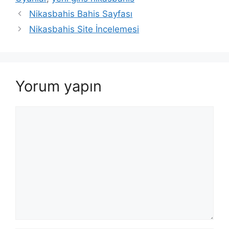
Nikasbahis Bahis Sayfası
Nikasbahis Site İncelemesi
Yorum yapın
Yorum