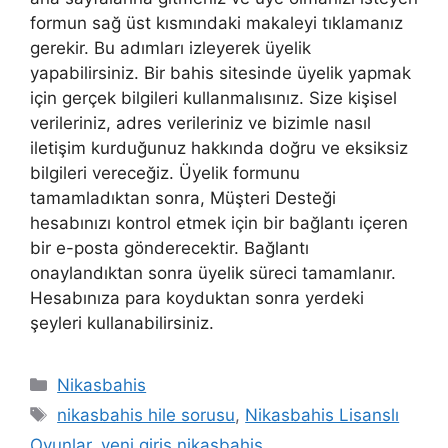
formun sağ üst kısmındaki makaleyi tıklamanız
gerekir. Bu adımları izleyerek üyelik
yapabilirsiniz. Bir bahis sitesinde üyelik yapmak
için gerçek bilgileri kullanmalısınız. Size kişisel
verileriniz, adres verileriniz ve bizimle nasıl
iletişim kurduğunuz hakkında doğru ve eksiksiz
bilgileri vereceğiz. Üyelik formunu
tamamladıktan sonra, Müşteri Desteği
hesabınızı kontrol etmek için bir bağlantı içeren
bir e-posta gönderecektir. Bağlantı
onaylandıktan sonra üyelik süreci tamamlanır.
Hesabınıza para koyduktan sonra yerdeki
şeyleri kullanabilirsiniz.
Kategoriler
Nikasbahis
Etiketler
nikasbahis hile sorusu
,
Nikasbahis Lisanslı
Oyunlar
,
yeni giris nikasbahis