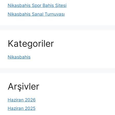
Nikasbahis Spor Bahis Sitesi
Nikasbahis Sanal Turnuvası
Kategoriler
Nikasbahis
Arşivler
Haziran 2026
Haziran 2025