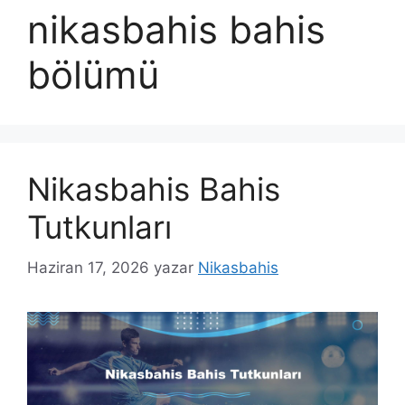
nikasbahis bahis
bölümü
Nikasbahis Bahis
Tutkunları
Haziran 17, 2026
yazar
Nikasbahis