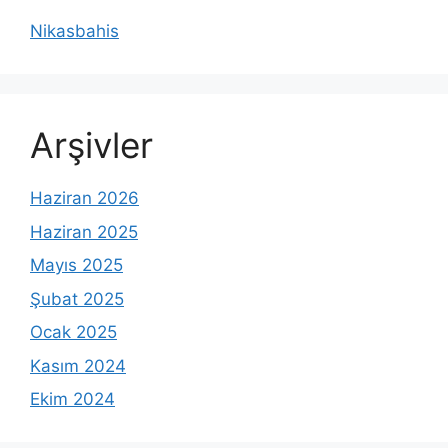
Nikasbahis
Arşivler
Haziran 2026
Haziran 2025
Mayıs 2025
Şubat 2025
Ocak 2025
Kasım 2024
Ekim 2024