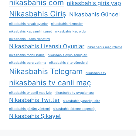
nikasbahis com
nikasbahis giris yap
Nikasbahis Giriş
Nikasbahis Güncel
nikasbahis havalı oyunlar
nikasbahis hizmetler
nikasbahis kapsamlı hizmet
nikasbahis kaç oldu
nikasbahis lisans denetimi
Nikasbahis Lisanslı Oyunlar
nikasbahis maç izleme
nikasbahis mobil bahis
nikasbahis oyun sonuçları
nikasbahis para yatirma
nikasbahis site yöneticisi
Nikasbahis Telegram
nikasbahis tv
nikasbahis tv canli maç
nikasbahis tv canli maç izle
nikasbahis tv uygulaması
Nikasbahis Twitter
nikasbahis yasadışı site
nikasbahis çözüm yöntemi
nikasbahis ödeme seçeneği
Nikasbahis Şikayet