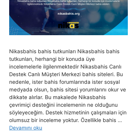
Nikasbahis bahis tutkunları Nikasbahis bahis
tutkunları, herhangi bir konuda üye
incelemelerle ilgilenmektedir Nikasbahis Canlı
Destek Canlı Müşteri Merkezi bahis siteleri. Bu
nedenle, ister bahis forumlarında ister sosyal
medyada olsun, bahis sitesi yorumlarını okur ve
dikkate alırlar. Bu makalede Nikasbahis
çevrimiçi desteğini incelemenin ne olduğunu
söyleyeceğim. Destek hizmetinin çalışmaları için
olumsuz bir inceleme yoktur. Özellikle bahis …
Devamını oku