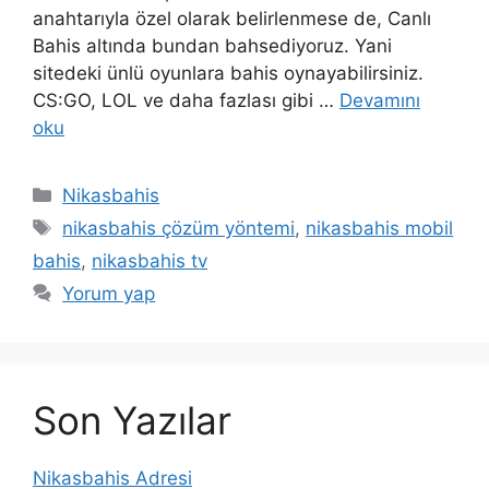
anahtarıyla özel olarak belirlenmese de, Canlı
Bahis altında bundan bahsediyoruz. Yani
sitedeki ünlü oyunlara bahis oynayabilirsiniz.
CS:GO, LOL ve daha fazlası gibi …
Devamını
oku
Kategoriler
Nikasbahis
Etiketler
nikasbahis çözüm yöntemi
,
nikasbahis mobil
bahis
,
nikasbahis tv
Yorum yap
Son Yazılar
Nikasbahis Adresi