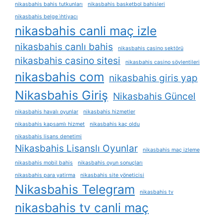
nikasbahis bahis tutkunları
nikasbahis basketbol bahisleri
nikasbahis belge i̇htiyacı
nikasbahis canli maç izle
nikasbahis canlı bahis
nikasbahis casino sektörü
nikasbahis casino sitesi
nikasbahis casino söylentileri
nikasbahis com
nikasbahis giris yap
Nikasbahis Giriş
Nikasbahis Güncel
nikasbahis havalı oyunlar
nikasbahis hizmetler
nikasbahis kapsamlı hizmet
nikasbahis kaç oldu
nikasbahis lisans denetimi
Nikasbahis Lisanslı Oyunlar
nikasbahis maç izleme
nikasbahis mobil bahis
nikasbahis oyun sonuçları
nikasbahis para yatirma
nikasbahis site yöneticisi
Nikasbahis Telegram
nikasbahis tv
nikasbahis tv canli maç