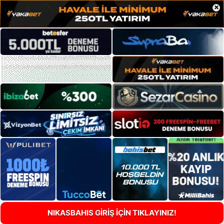
×
NIKASBAHIS GİRİŞ İÇİN TIKLAYINIZ!