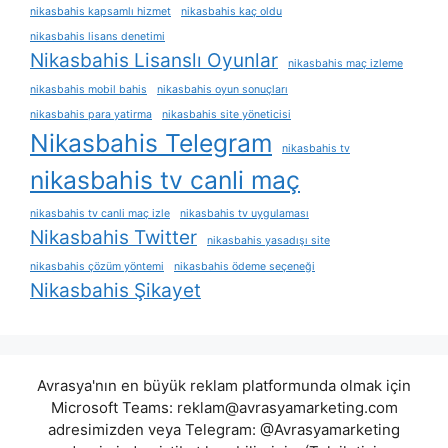
nikasbahis kapsamlı hizmet
nikasbahis kaç oldu
nikasbahis lisans denetimi
Nikasbahis Lisanslı Oyunlar
nikasbahis maç izleme
nikasbahis mobil bahis
nikasbahis oyun sonuçları
nikasbahis para yatirma
nikasbahis site yöneticisi
Nikasbahis Telegram
nikasbahis tv
nikasbahis tv canli maç
nikasbahis tv canli maç izle
nikasbahis tv uygulaması
Nikasbahis Twitter
nikasbahis yasadışı site
nikasbahis çözüm yöntemi
nikasbahis ödeme seçeneği
Nikasbahis Şikayet
Avrasya'nın en büyük reklam platformunda olmak için
Microsoft Teams:
reklam@avrasyamarketing.com
adresimizden veya Telegram: @Avrasyamarketing