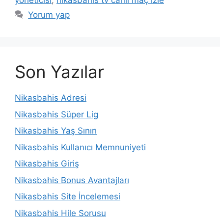
yöneticisi
,
nikasbahis tv canli maç izle
Yorum yap
Son Yazılar
Nikasbahis Adresi
Nikasbahis Süper Lig
Nikasbahis Yaş Sınırı
Nikasbahis Kullanıcı Memnuniyeti
Nikasbahis Giriş
Nikasbahis Bonus Avantajları
Nikasbahis Site İncelemesi
Nikasbahis Hile Sorusu