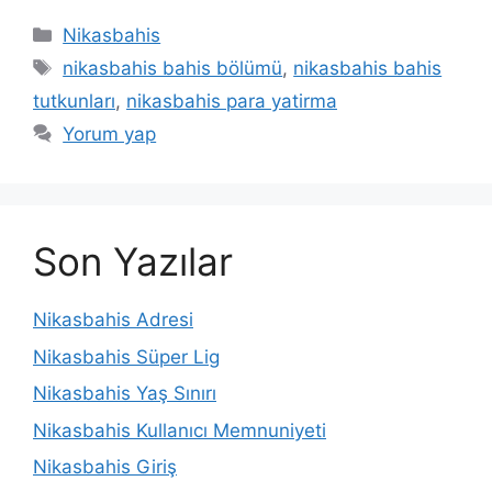
Kategoriler
Nikasbahis
Etiketler
nikasbahis bahis bölümü
,
nikasbahis bahis
tutkunları
,
nikasbahis para yatirma
Yorum yap
Son Yazılar
Nikasbahis Adresi
Nikasbahis Süper Lig
Nikasbahis Yaş Sınırı
Nikasbahis Kullanıcı Memnuniyeti
Nikasbahis Giriş