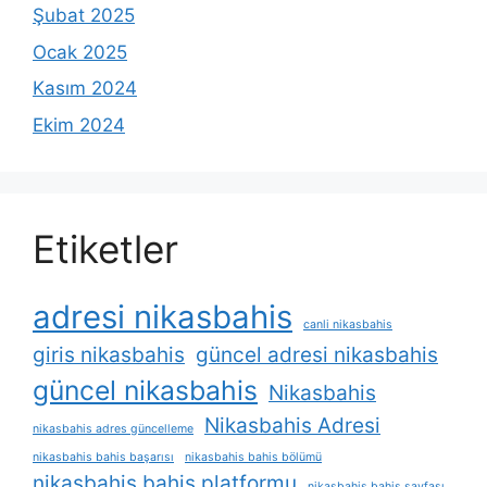
Şubat 2025
Ocak 2025
Kasım 2024
Ekim 2024
Etiketler
adresi nikasbahis
canli nikasbahis
giris nikasbahis
güncel adresi nikasbahis
güncel nikasbahis
Nikasbahis
Nikasbahis Adresi
nikasbahis adres güncelleme
nikasbahis bahis başarısı
nikasbahis bahis bölümü
nikasbahis bahis platformu
nikasbahis bahis sayfası