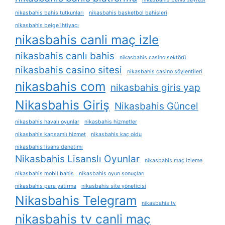
nikasbahis bahis tutkunları
nikasbahis basketbol bahisleri
nikasbahis belge i̇htiyacı
nikasbahis canli maç izle
nikasbahis canlı bahis
nikasbahis casino sektörü
nikasbahis casino sitesi
nikasbahis casino söylentileri
nikasbahis com
nikasbahis giris yap
Nikasbahis Giriş
Nikasbahis Güncel
nikasbahis havalı oyunlar
nikasbahis hizmetler
nikasbahis kapsamlı hizmet
nikasbahis kaç oldu
nikasbahis lisans denetimi
Nikasbahis Lisanslı Oyunlar
nikasbahis maç izleme
nikasbahis mobil bahis
nikasbahis oyun sonuçları
nikasbahis para yatirma
nikasbahis site yöneticisi
Nikasbahis Telegram
nikasbahis tv
nikasbahis tv canli maç