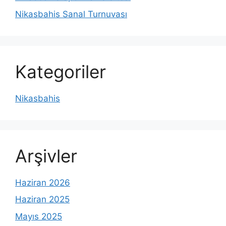
Nikasbahis Sanal Turnuvası
Kategoriler
Nikasbahis
Arşivler
Haziran 2026
Haziran 2025
Mayıs 2025