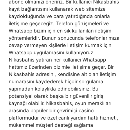
abone olmanızı öneririz. Bir kullanıcı Nikasbahis
kayıt bağlantısını kullanarak web sitemize
kaydolduğunda ve para yatırdığında onlarla
iletişime geçeceğiz. Telefon görüşmeleri ve
Whatsapp bizim için en sık kullanılan iletişim
yöntemleridir. Bunun sonucunda telefonlarımıza
cevap vermeyen kişilerle iletişim kurmak için
Whatsapp uygulamasını kullanıyoruz.
Nikasbahis yatıran her kullanıcı Whatsapp
hattımız üzerinden bizimle iletişime geçer. Bir
Nikasbahis adresini, kendisine ait olan iletişim
numarasını kaydederek hiçbir sorgulama
yapmadan kolaylıkla edinebilirsiniz. Bu
potansiyel olarak başka bir güvenilir giriş
kaynağı olabilir. Nikasbahis, oyun meraklıları
arasında popüler bir çevrimiçi casino
platformudur ve özel canlı yardım hattı hizmeti,
mükemmel müşteri desteği sağlama