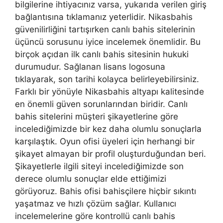
bilgilerine ihtiyacınız varsa, yukarıda verilen giriş
bağlantısına tıklamanız yeterlidir. Nikasbahis
güvenilirliğini tartışırken canlı bahis sitelerinin
üçüncü sorusunu iyice incelemek önemlidir. Bu
birçok açıdan ilk canlı bahis sitesinin hukuki
durumudur. Sağlanan lisans logosuna
tıklayarak, son tarihi kolayca belirleyebilirsiniz.
Farklı bir yönüyle Nikasbahis altyapı kalitesinde
en önemli güven sorunlarından biridir. Canlı
bahis sitelerini müşteri şikayetlerine göre
incelediğimizde bir kez daha olumlu sonuçlarla
karşılaştık. Oyun ofisi üyeleri için herhangi bir
şikayet almayan bir profil oluşturduğundan beri.
Şikayetlerle ilgili siteyi incelediğimizde son
derece olumlu sonuçlar elde ettiğimizi
görüyoruz. Bahis ofisi bahisçilere hiçbir sıkıntı
yaşatmaz ve hızlı çözüm sağlar. Kullanıcı
incelemelerine göre kontrollü canlı bahis