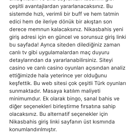
çeşitli avantajlardan yararlanacaksınız. Bu
sistemde hızlı, verimli bir buff ve hem tatmin
edici hem de ileriye dönük bir akıştan son
derece memnun kalacaksınız. Nikasbahis yeni
giriş adresi için en güncel ve sorunsuz giriş linki
bu sayfada! Ayrıca siteden dilediğiniz zaman
canlı tv gibi uygulamalardan maç duyuru
detaylarından da yararlanabilirsiniz. Siteyi
casino ve canlı casino oyunları açısından analiz
ettiğimizde hala yeterince yer olduğunu
keşfettik. Bu web sitesi çok çeşitli Türk oyunları
sunmaktadır. Masaya katılım maliyeti
minimumdur. Ek olarak bingo, sanal bahis ve
diğer seçenekleri birleştirme fırsatına sahip
olacaksınız. Bu alternatif seçenekler için
Nikasbahis giriş linki sayfanın üst kısmında
konumlandırılmıştır.