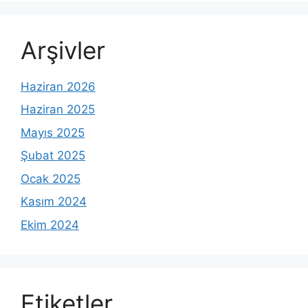
Arşivler
Haziran 2026
Haziran 2025
Mayıs 2025
Şubat 2025
Ocak 2025
Kasım 2024
Ekim 2024
Etiketler