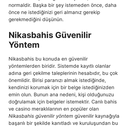
normaldir. Başka bir şey istemeden önce, daha
önce ne istediğinizi geri almanız gerekip
gerekmediğini düşünün.
Nikasbahis Güvenilir
Yöntem
Nikasbahis bu konuda en güvenilir
yöntemlerden biridir. Sistemde kayıtlı olanlar
adına geri çekilme taleplerinin hesabıdır, bu çok
önemlidir. Birisi paranızı almak istediğinde,
kendinizi korumak için bir belge istediğinizden
emin olun. Bunun ana nedeni, kişi olduğunuzu
doğrulamak için belgeler istemektir. Canlı bahis
ve casino meraklılarının en popüler olan
Nikasbahis güvenilir yöntem
güvenilir kaynağıyla
başarılı bir şekilde kanıtladı ve kuruluşundan bu