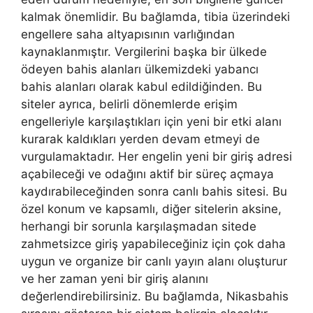
kalmak önemlidir. Bu bağlamda, tibia üzerindeki
engellere saha altyapısının varlığından
kaynaklanmıştır. Vergilerini başka bir ülkede
ödeyen bahis alanları ülkemizdeki yabancı
bahis alanları olarak kabul edildiğinden. Bu
siteler ayrıca, belirli dönemlerde erişim
engelleriyle karşılaştıkları için yeni bir etki alanı
kurarak kaldıkları yerden devam etmeyi de
vurgulamaktadır. Her engelin yeni bir giriş adresi
açabileceği ve odağını aktif bir süreç açmaya
kaydırabileceğinden sonra canlı bahis sitesi. Bu
özel konum ve kapsamlı, diğer sitelerin aksine,
herhangi bir sorunla karşılaşmadan sitede
zahmetsizce giriş yapabileceğiniz için çok daha
uygun ve organize bir canlı yayın alanı oluşturur
ve her zaman yeni bir giriş alanını
değerlendirebilirsiniz. Bu bağlamda, Nikasbahis