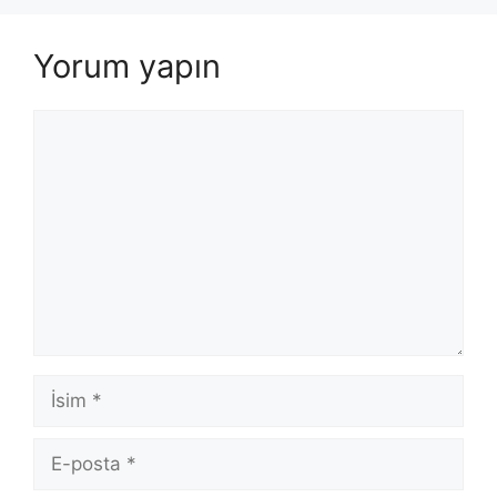
Yorum yapın
Yorum
İsim
E-
posta