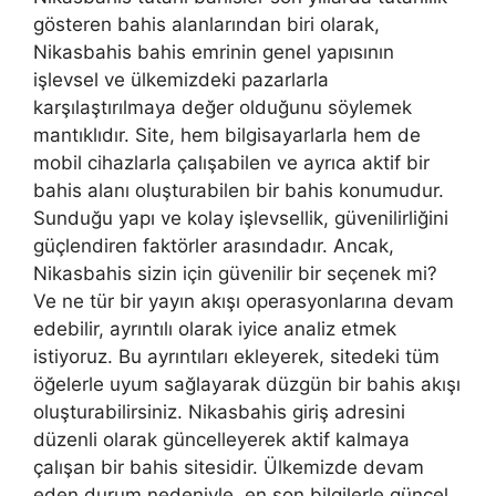
gösteren bahis alanlarından biri olarak,
Nikasbahis bahis emrinin genel yapısının
işlevsel ve ülkemizdeki pazarlarla
karşılaştırılmaya değer olduğunu söylemek
mantıklıdır. Site, hem bilgisayarlarla hem de
mobil cihazlarla çalışabilen ve ayrıca aktif bir
bahis alanı oluşturabilen bir bahis konumudur.
Sunduğu yapı ve kolay işlevsellik, güvenilirliğini
güçlendiren faktörler arasındadır. Ancak,
Nikasbahis sizin için güvenilir bir seçenek mi?
Ve ne tür bir yayın akışı operasyonlarına devam
edebilir, ayrıntılı olarak iyice analiz etmek
istiyoruz. Bu ayrıntıları ekleyerek, sitedeki tüm
öğelerle uyum sağlayarak düzgün bir bahis akışı
oluşturabilirsiniz. Nikasbahis giriş adresini
düzenli olarak güncelleyerek aktif kalmaya
çalışan bir bahis sitesidir. Ülkemizde devam
eden durum nedeniyle, en son bilgilerle güncel