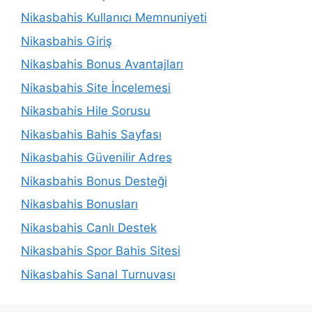
Nikasbahis Kullanıcı Memnuniyeti
Nikasbahis Giriş
Nikasbahis Bonus Avantajları
Nikasbahis Site İncelemesi
Nikasbahis Hile Sorusu
Nikasbahis Bahis Sayfası
Nikasbahis Güvenilir Adres
Nikasbahis Bonus Desteği
Nikasbahis Bonusları
Nikasbahis Canlı Destek
Nikasbahis Spor Bahis Sitesi
Nikasbahis Sanal Turnuvası