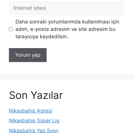
İnternet
sitesi
Daha sonraki yorumlarımda kullanılması için
adım, e-posta adresim ve site adresim bu
tarayıcıya kaydedilsin.
Son Yazılar
Nikasbahis Adresi
Nikasbahis Süper Lig
Nikasbahis Yaş Sınırı