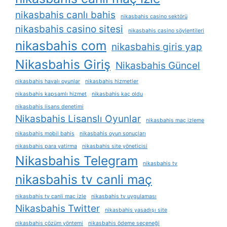
nikasbahis canlı bahis
nikasbahis casino sektörü
nikasbahis casino sitesi
nikasbahis casino söylentileri
nikasbahis com
nikasbahis giris yap
Nikasbahis Giriş
Nikasbahis Güncel
nikasbahis havalı oyunlar
nikasbahis hizmetler
nikasbahis kapsamlı hizmet
nikasbahis kaç oldu
nikasbahis lisans denetimi
Nikasbahis Lisanslı Oyunlar
nikasbahis maç izleme
nikasbahis mobil bahis
nikasbahis oyun sonuçları
nikasbahis para yatirma
nikasbahis site yöneticisi
Nikasbahis Telegram
nikasbahis tv
nikasbahis tv canli maç
nikasbahis tv canli maç izle
nikasbahis tv uygulaması
Nikasbahis Twitter
nikasbahis yasadışı site
nikasbahis çözüm yöntemi
nikasbahis ödeme seçeneği