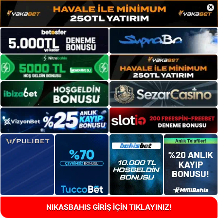
×
NIKASBAHIS GİRİŞ İÇİN TIKLAYINIZ!