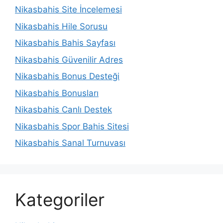
Nikasbahis Site İncelemesi
Nikasbahis Hile Sorusu
Nikasbahis Bahis Sayfası
Nikasbahis Güvenilir Adres
Nikasbahis Bonus Desteği
Nikasbahis Bonusları
Nikasbahis Canlı Destek
Nikasbahis Spor Bahis Sitesi
Nikasbahis Sanal Turnuvası
Kategoriler