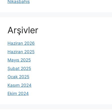
Nikasbahis
Arşivler
Haziran 2026
Haziran 2025
Mayıs 2025
Şubat 2025
Ocak 2025
Kasım 2024
Ekim 2024