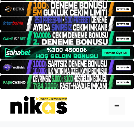
İçeriğe
atla
Menü