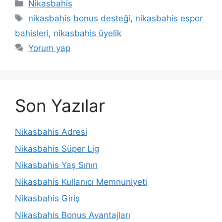
Kategoriler
Nikasbahis
Etiketler
nikasbahis bonus desteği
,
nikasbahis espor
bahisleri
,
nikasbahis üyelik
Yorum yap
Son Yazılar
Nikasbahis Adresi
Nikasbahis Süper Lig
Nikasbahis Yaş Sınırı
Nikasbahis Kullanıcı Memnuniyeti
Nikasbahis Giriş
Nikasbahis Bonus Avantajları