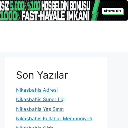
Son Yazılar
Nikasbahis Adresi
Nikasbahis Süper Lig
Nikasbahis Yaş Sınırı
Nikasbahis Kullanıcı Memnuniyeti