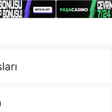
ları
ı