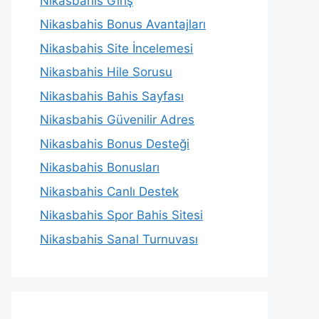
Nikasbahis Giriş
Nikasbahis Bonus Avantajları
Nikasbahis Site İncelemesi
Nikasbahis Hile Sorusu
Nikasbahis Bahis Sayfası
Nikasbahis Güvenilir Adres
Nikasbahis Bonus Desteği
Nikasbahis Bonusları
Nikasbahis Canlı Destek
Nikasbahis Spor Bahis Sitesi
Nikasbahis Sanal Turnuvası