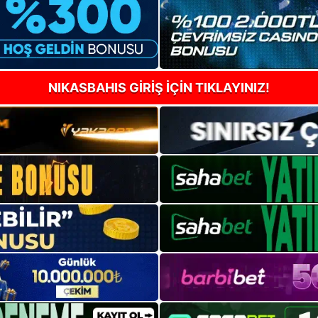
NIKASBAHIS GİRİŞ İÇİN TIKLAYINIZ!