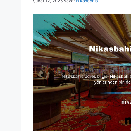
Şubat 12, 2025
yazar
Nikasbahis