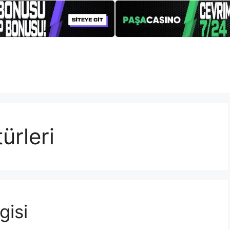
ürleri
gisi