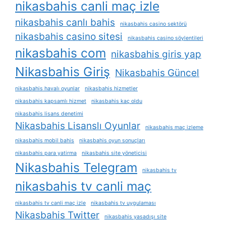
nikasbahis canli maç izle
nikasbahis canlı bahis
nikasbahis casino sektörü
nikasbahis casino sitesi
nikasbahis casino söylentileri
nikasbahis com
nikasbahis giris yap
Nikasbahis Giriş
Nikasbahis Güncel
nikasbahis havalı oyunlar
nikasbahis hizmetler
nikasbahis kapsamlı hizmet
nikasbahis kaç oldu
nikasbahis lisans denetimi
Nikasbahis Lisanslı Oyunlar
nikasbahis maç izleme
nikasbahis mobil bahis
nikasbahis oyun sonuçları
nikasbahis para yatirma
nikasbahis site yöneticisi
Nikasbahis Telegram
nikasbahis tv
nikasbahis tv canli maç
nikasbahis tv canli maç izle
nikasbahis tv uygulaması
Nikasbahis Twitter
nikasbahis yasadışı site