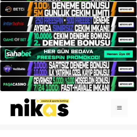
İçeriğe
atla
Menü