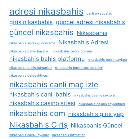
adresi nikasbahis
canli nikasbahis
giris nikasbahis
güncel adresi nikasbahis
güncel nikasbahis
Nikasbahis
Nikasbahis Adresi
nikasbahis adres güncelleme
nikasbahis bahis başarısı
nikasbahis bahis bölümü
nikasbahis bahis platformu
nikasbahis bahis sayfası
nikasbahis bahis tutkunları
nikasbahis basketbol bahisleri
nikasbahis belge i̇htiyacı
nikasbahis canli maç izle
nikasbahis canlı bahis
nikasbahis casino sektörü
nikasbahis casino sitesi
nikasbahis casino söylentileri
nikasbahis com
nikasbahis giris yap
Nikasbahis Giriş
Nikasbahis Güncel
nikasbahis havalı oyunlar
nikasbahis hizmetler