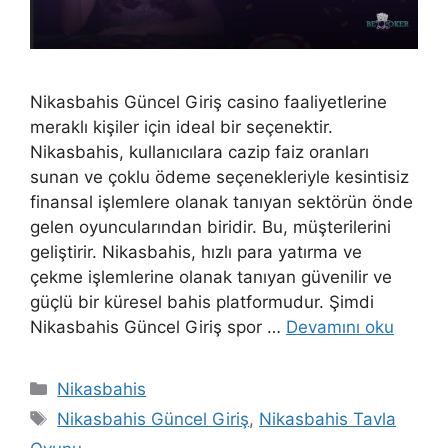
Nikasbahis Güncel Giriş casino faaliyetlerine
meraklı kişiler için ideal bir seçenektir.
Nikasbahis, kullanıcılara cazip faiz oranları
sunan ve çoklu ödeme seçenekleriyle kesintisiz
finansal işlemlere olanak tanıyan sektörün önde
gelen oyuncularından biridir. Bu, müşterilerini
geliştirir. Nikasbahis, hızlı para yatırma ve
çekme işlemlerine olanak tanıyan güvenilir ve
güçlü bir küresel bahis platformudur. Şimdi
Nikasbahis Güncel Giriş spor …
Devamını oku
Kategoriler
Nikasbahis
Etiketler
Nikasbahis Güncel Giriş
,
Nikasbahis Tavla