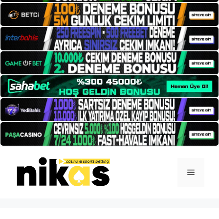
İçeriğe
atla
Menü