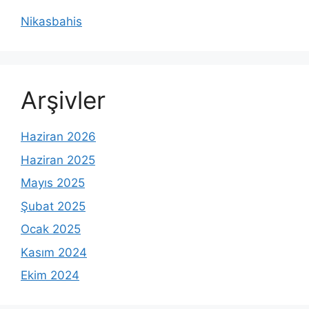
Nikasbahis
Arşivler
Haziran 2026
Haziran 2025
Mayıs 2025
Şubat 2025
Ocak 2025
Kasım 2024
Ekim 2024