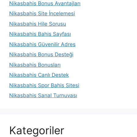
Nikasbahis Bonus Avantajları
Nikasbahis Site İncelemesi
Nikasbahis Hile Sorusu
Nikasbahis Bahis Sayfası
Nikasbahis Güvenilir Adres
Nikasbahis Bonus Desteği
Nikasbahis Bonusları
Nikasbahis Canlı Destek
Nikasbahis Spor Bahis Sitesi
Nikasbahis Sanal Turnuvası
Kategoriler