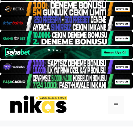
İçeriğe
atla
Menü