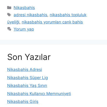
Kategoriler
Nikasbahis
Etiketler
adresi nikasbahis
,
nikasbahis topluluk
üyeliği
,
nikasbahis yorumları canlı bahis
Yorum yap
Son Yazılar
Nikasbahis Adresi
Nikasbahis Süper Lig
Nikasbahis Yaş Sınırı
Nikasbahis Kullanıcı Memnuniyeti
Nikasbahis Giriş