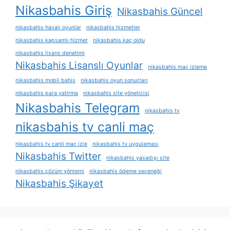
Nikasbahis Giriş
Nikasbahis Güncel
nikasbahis havalı oyunlar
nikasbahis hizmetler
nikasbahis kapsamlı hizmet
nikasbahis kaç oldu
nikasbahis lisans denetimi
Nikasbahis Lisanslı Oyunlar
nikasbahis maç izleme
nikasbahis mobil bahis
nikasbahis oyun sonuçları
nikasbahis para yatirma
nikasbahis site yöneticisi
Nikasbahis Telegram
nikasbahis tv
nikasbahis tv canli maç
nikasbahis tv canli maç izle
nikasbahis tv uygulaması
Nikasbahis Twitter
nikasbahis yasadışı site
nikasbahis çözüm yöntemi
nikasbahis ödeme seçeneği
Nikasbahis Şikayet