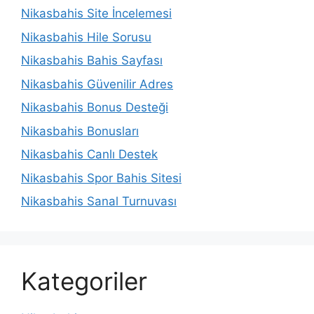
Nikasbahis Site İncelemesi
Nikasbahis Hile Sorusu
Nikasbahis Bahis Sayfası
Nikasbahis Güvenilir Adres
Nikasbahis Bonus Desteği
Nikasbahis Bonusları
Nikasbahis Canlı Destek
Nikasbahis Spor Bahis Sitesi
Nikasbahis Sanal Turnuvası
Kategoriler