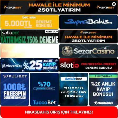
×
NIKASBAHIS GİRİŞ İÇİN TIKLAYINIZ!