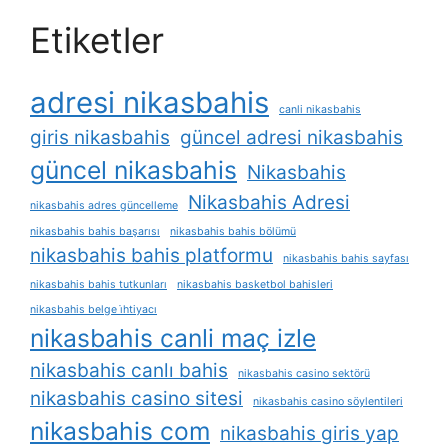
Etiketler
adresi nikasbahis
canli nikasbahis
giris nikasbahis
güncel adresi nikasbahis
güncel nikasbahis
Nikasbahis
Nikasbahis Adresi
nikasbahis adres güncelleme
nikasbahis bahis başarısı
nikasbahis bahis bölümü
nikasbahis bahis platformu
nikasbahis bahis sayfası
nikasbahis bahis tutkunları
nikasbahis basketbol bahisleri
nikasbahis belge i̇htiyacı
nikasbahis canli maç izle
nikasbahis canlı bahis
nikasbahis casino sektörü
nikasbahis casino sitesi
nikasbahis casino söylentileri
nikasbahis com
nikasbahis giris yap