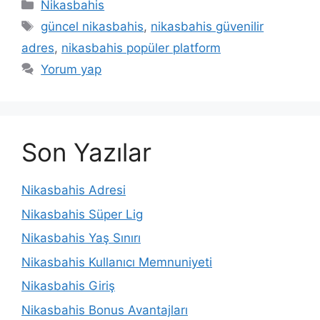
Kategoriler
Nikasbahis
Etiketler
güncel nikasbahis
,
nikasbahis güvenilir
adres
,
nikasbahis popüler platform
Yorum yap
Son Yazılar
Nikasbahis Adresi
Nikasbahis Süper Lig
Nikasbahis Yaş Sınırı
Nikasbahis Kullanıcı Memnuniyeti
Nikasbahis Giriş
Nikasbahis Bonus Avantajları