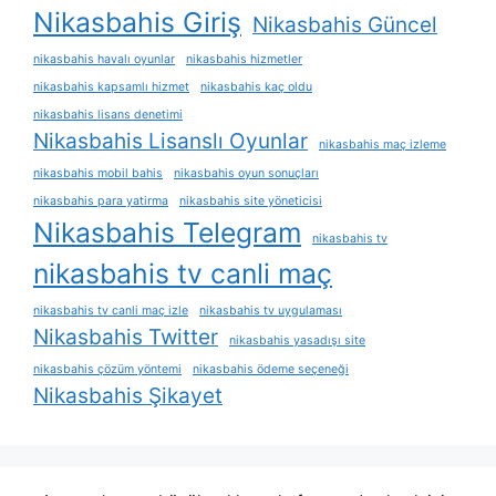
Nikasbahis Giriş
Nikasbahis Güncel
nikasbahis havalı oyunlar
nikasbahis hizmetler
nikasbahis kapsamlı hizmet
nikasbahis kaç oldu
nikasbahis lisans denetimi
Nikasbahis Lisanslı Oyunlar
nikasbahis maç izleme
nikasbahis mobil bahis
nikasbahis oyun sonuçları
nikasbahis para yatirma
nikasbahis site yöneticisi
Nikasbahis Telegram
nikasbahis tv
nikasbahis tv canli maç
nikasbahis tv canli maç izle
nikasbahis tv uygulaması
Nikasbahis Twitter
nikasbahis yasadışı site
nikasbahis çözüm yöntemi
nikasbahis ödeme seçeneği
Nikasbahis Şikayet