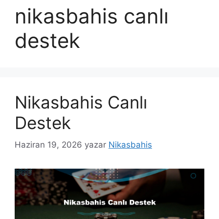
nikasbahis canlı
destek
Nikasbahis Canlı
Destek
Haziran 19, 2026
yazar
Nikasbahis