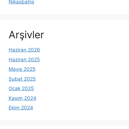
Nikasbahis
Arşivler
Haziran 2026
Haziran 2025
Mayıs 2025
Şubat 2025
Ocak 2025
Kasım 2024
Ekim 2024