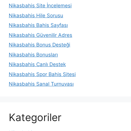
Nikasbahis Site İncelemesi
Nikasbahis Hile Sorusu
Nikasbahis Bahis Sayfası
Nikasbahis Güvenilir Adres
Nikasbahis Bonus Desteği
Nikasbahis Bonusları
Nikasbahis Canlı Destek
Nikasbahis Spor Bahis Sitesi
Nikasbahis Sanal Turnuvası
Kategoriler