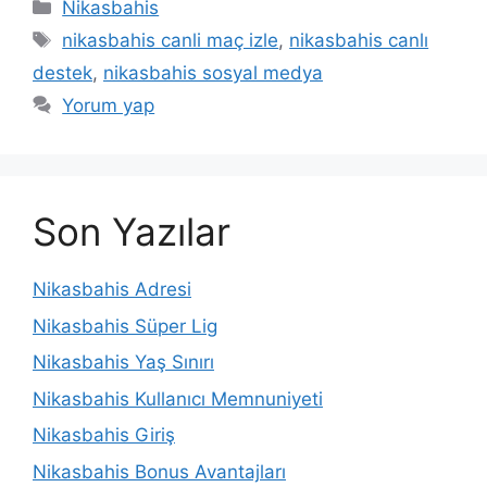
Kategoriler
Nikasbahis
Etiketler
nikasbahis canli maç izle
,
nikasbahis canlı
destek
,
nikasbahis sosyal medya
Yorum yap
Son Yazılar
Nikasbahis Adresi
Nikasbahis Süper Lig
Nikasbahis Yaş Sınırı
Nikasbahis Kullanıcı Memnuniyeti
Nikasbahis Giriş
Nikasbahis Bonus Avantajları