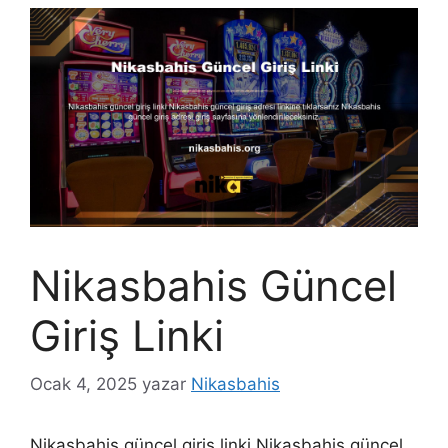
Nikasbahis Güncel
Giriş Linki
Ocak 4, 2025
yazar
Nikasbahis
Nikasbahis güncel giriş linki Nikasbahis güncel