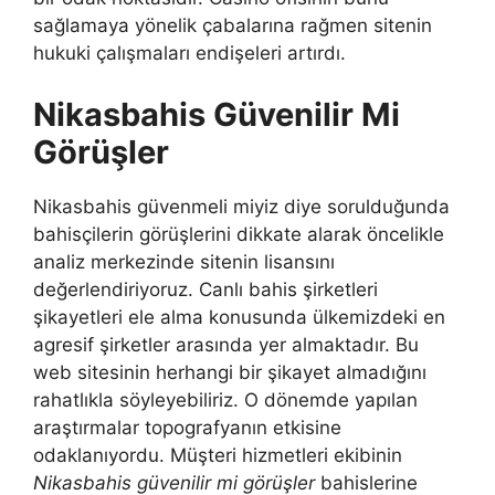
sağlamaya yönelik çabalarına rağmen sitenin
hukuki çalışmaları endişeleri artırdı.
Nikasbahis Güvenilir Mi
Görüşler
Nikasbahis güvenmeli miyiz diye sorulduğunda
bahisçilerin görüşlerini dikkate alarak öncelikle
analiz merkezinde sitenin lisansını
değerlendiriyoruz. Canlı bahis şirketleri
şikayetleri ele alma konusunda ülkemizdeki en
agresif şirketler arasında yer almaktadır. Bu
web sitesinin herhangi bir şikayet almadığını
rahatlıkla söyleyebiliriz. O dönemde yapılan
araştırmalar topografyanın etkisine
odaklanıyordu. Müşteri hizmetleri ekibinin
Nikasbahis güvenilir mi görüşler
bahislerine