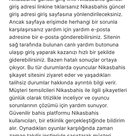
giriş adresi linkine tıklarsanız Nikasbahis güncel
giriş adresi giriş sayfasına yönlendirileceksiniz.
Ancak sayfaya erişimde herhangi bir sorunla
karşılaşırsanız yardım için yardım e-posta
adresine bir e-posta gönderebilirsiniz. Sitenin
sağ tarafında bulunan canlı yardım butonuna
ulaşıp giriş yaparak kazanızı hızlı bir şekilde
giderebilirsiniz. Bazen hatalı sonuçlar ortaya
çıkıyor. Bu tür durumlarda oyuncular Nikasbahis
şikayet sitesini ziyaret eder ve yaşadıkları
talihsiz durumlar hakkında ayrıntılı bilgi verir.
Müşteri temsilcileri Nikasbahis ile ilgili şikayetleri
günlük olarak titizlikle inceliyor ve oyuncu
sorunlarının çözümü için yardım sunuyor.
Güvenilir bahis platformu Nikasbahis
kullanıcıları, bir etkinlik gerçekleştiğinde bildirim
alır. Oynadıkları oyunlar karşılığında zaman
zaman takdir jestleriyle şaşırtarak müşteri