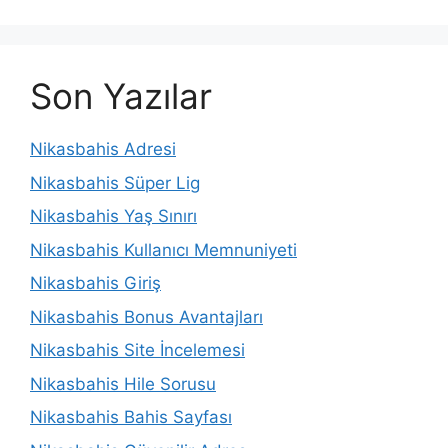
Son Yazılar
Nikasbahis Adresi
Nikasbahis Süper Lig
Nikasbahis Yaş Sınırı
Nikasbahis Kullanıcı Memnuniyeti
Nikasbahis Giriş
Nikasbahis Bonus Avantajları
Nikasbahis Site İncelemesi
Nikasbahis Hile Sorusu
Nikasbahis Bahis Sayfası