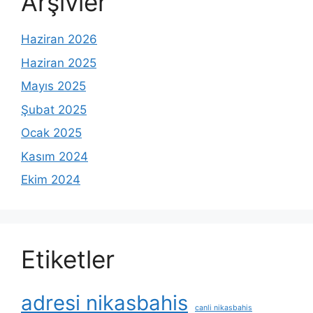
Arşivler
Haziran 2026
Haziran 2025
Mayıs 2025
Şubat 2025
Ocak 2025
Kasım 2024
Ekim 2024
Etiketler
adresi nikasbahis
canli nikasbahis