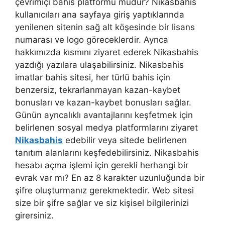
çevrimiçi bahis platformu mudur? Nikasbahis
kullanıcıları ana sayfaya giriş yaptıklarında
yenilenen sitenin sağ alt köşesinde bir lisans
numarası ve logo göreceklerdir. Ayrıca
hakkımızda kısmını ziyaret ederek Nikasbahis
yazdığı yazılara ulaşabilirsiniz. Nikasbahis
imatlar bahis sitesi, her türlü bahis için
benzersiz, tekrarlanmayan kazan-kaybet
bonusları ve kazan-kaybet bonusları sağlar.
Günün ayrıcalıklı avantajlarını keşfetmek için
belirlenen sosyal medya platformlarını ziyaret
Nikasbahis
edebilir veya sitede belirlenen
tanıtım alanlarını keşfedebilirsiniz. Nikasbahis
hesabı açma işlemi için gerekli herhangi bir
evrak var mı? En az 8 karakter uzunluğunda bir
şifre oluşturmanız gerekmektedir. Web sitesi
size bir şifre sağlar ve siz kişisel bilgilerinizi
girersiniz.