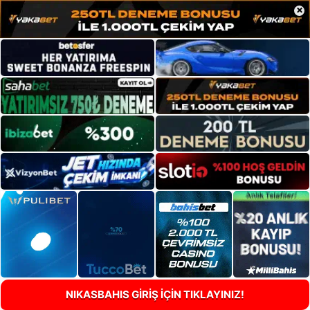
×
NIKASBAHIS GİRİŞ İÇİN TIKLAYINIZ!