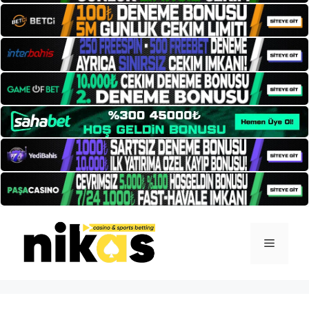
İçeriğe
atla
Menü