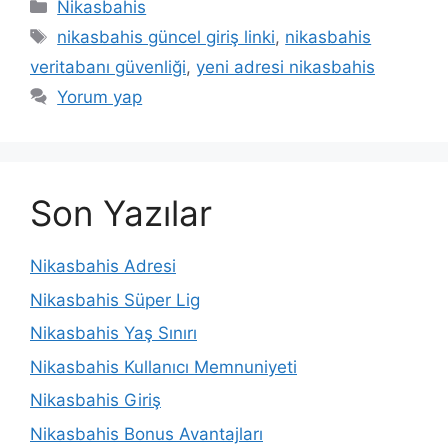
Kategoriler
Nikasbahis
Etiketler
nikasbahis güncel giriş linki
,
nikasbahis
veritabanı güvenliği
,
yeni adresi nikasbahis
Yorum yap
Son Yazılar
Nikasbahis Adresi
Nikasbahis Süper Lig
Nikasbahis Yaş Sınırı
Nikasbahis Kullanıcı Memnuniyeti
Nikasbahis Giriş
Nikasbahis Bonus Avantajları