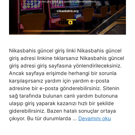
Nikasbahis güncel giriş linki Nikasbahis güncel
giriş adresi linkine tıklarsanız Nikasbahis güncel
giriş adresi giriş sayfasına yönlendirileceksiniz.
Ancak sayfaya erişimde herhangi bir sorunla
karşılaşırsanız yardım için yardım e-posta
adresine bir e-posta gönderebilirsiniz. Sitenin
sağ tarafında bulunan canlı yardım butonuna
ulaşıp giriş yaparak kazanızı hızlı bir şekilde
giderebilirsiniz. Bazen hatalı sonuçlar ortaya
çıkıyor. Bu tür durumlarda …
Devamını oku