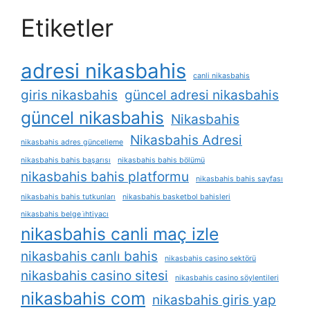
Etiketler
adresi nikasbahis
canli nikasbahis
giris nikasbahis
güncel adresi nikasbahis
güncel nikasbahis
Nikasbahis
Nikasbahis Adresi
nikasbahis adres güncelleme
nikasbahis bahis başarısı
nikasbahis bahis bölümü
nikasbahis bahis platformu
nikasbahis bahis sayfası
nikasbahis bahis tutkunları
nikasbahis basketbol bahisleri
nikasbahis belge i̇htiyacı
nikasbahis canli maç izle
nikasbahis canlı bahis
nikasbahis casino sektörü
nikasbahis casino sitesi
nikasbahis casino söylentileri
nikasbahis com
nikasbahis giris yap