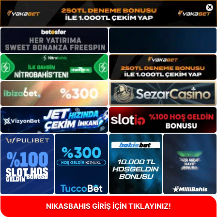
×
NIKASBAHIS GİRİŞ İÇİN TIKLAYINIZ!