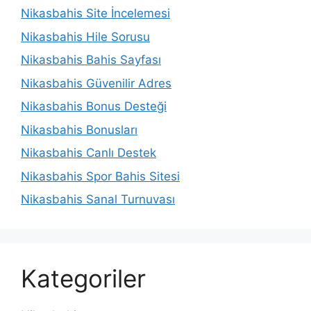
Nikasbahis Site İncelemesi
Nikasbahis Hile Sorusu
Nikasbahis Bahis Sayfası
Nikasbahis Güvenilir Adres
Nikasbahis Bonus Desteği
Nikasbahis Bonusları
Nikasbahis Canlı Destek
Nikasbahis Spor Bahis Sitesi
Nikasbahis Sanal Turnuvası
Kategoriler