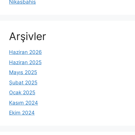
Nikasbahis
Arşivler
Haziran 2026
Haziran 2025
Mayıs 2025
Şubat 2025
Ocak 2025
Kasım 2024
Ekim 2024