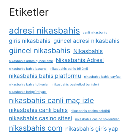
Etiketler
adresi nikasbahis
canli nikasbahis
giris nikasbahis
güncel adresi nikasbahis
güncel nikasbahis
Nikasbahis
Nikasbahis Adresi
nikasbahis adres güncelleme
nikasbahis bahis başarısı
nikasbahis bahis bölümü
nikasbahis bahis platformu
nikasbahis bahis sayfası
nikasbahis bahis tutkunları
nikasbahis basketbol bahisleri
nikasbahis belge i̇htiyacı
nikasbahis canli maç izle
nikasbahis canlı bahis
nikasbahis casino sektörü
nikasbahis casino sitesi
nikasbahis casino söylentileri
nikasbahis com
nikasbahis giris yap